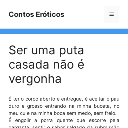
Pular
para
Contos Eróticos
Menu
o
conteúdo
Ser uma puta
casada não é
vergonha
É ter o corpo aberto e entregue, é aceitar o pau
duro e grosso entrando na minha buceta, no
meu cu e na minha boca sem medo, sem freio.
É engolir a porra quente que escorre pela
garganta, sentir o sabor salgado da submissão