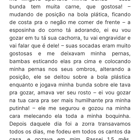
bunda tem muita carne, que gostosa! –
mudando de posição na bola plática, ficando
de costa pra o negão me comer de frente – a
esposinha do corno tá adorando, ei eu vou
gozar em tu tá sua cachorra, tu vai engravidar e
vai falar que é dele! – suas socadas eram muito
gostosas e me deixavam minha pernas,
bambas esticando elas pra cima e colocando
minha pernas nos seus ombros, alterando a
posição, ele se deitou sobre a bola plástica
enquanto e jogava minha bunda sobre ele tava
pra gozar, amava ver seu rosto – ei vou gozar
na tua cara pra ser mais humilhante pra minha
putinha! – ele me segurou e gozou na minha
cara melecando ela toda a minha boquinha.
Depois daquele dia foi a zorra transavamos
todos os dias, me fodeu em todos os cantos da
casa, e gozava em mim. Passei 1,5 mês,