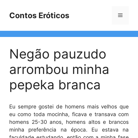
Pular
para
Contos Eróticos
Menu
o
conteúdo
Negão pauzudo
arrombou minha
pepeka branca
Eu sempre gostei de homens mais velhos que
eu como toda mocinha, ficava e transava com
homens 25-30 anos, homens altos e brancos
minha preferência na época. Eu estava na
faculdade estudando, então com a minha fase