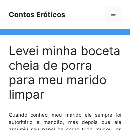
Pular
para
Contos Eróticos
Menu
o
conteúdo
Levei minha boceta
cheia de porra
para meu marido
limpar
Quando conheci meu marido ele sempre foi
autoritário e mandão, mas depois que ele
assumiu seu papel de corno tudo mudou, os