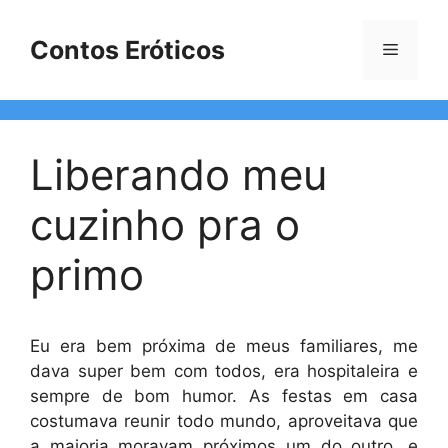
Pular
para
Contos Eróticos
Menu
o
conteúdo
Liberando meu
cuzinho pra o
primo
Eu era bem próxima de meus familiares, me
dava super bem com todos, era hospitaleira e
sempre de bom humor. As festas em casa
costumava reunir todo mundo, aproveitava que
a maioria moravam próximos um do outro, e