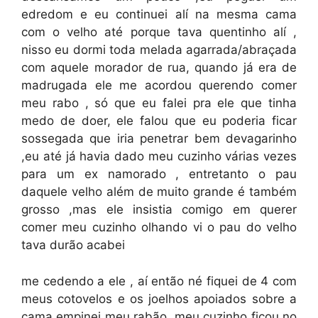
edredom e eu continuei alí na mesma cama
com o velho até porque tava quentinho alí ,
nisso eu dormi toda melada agarrada/abraçada
com aquele morador de rua, quando já era de
madrugada ele me acordou querendo comer
meu rabo , só que eu falei pra ele que tinha
medo de doer, ele falou que eu poderia ficar
sossegada que iria penetrar bem devagarinho
,eu até já havia dado meu cuzinho várias vezes
para um ex namorado , entretanto o pau
daquele velho além de muito grande é também
grosso ,mas ele insistia comigo em querer
comer meu cuzinho olhando vi o pau do velho
tava durão acabei
me cedendo a ele , aí então né fiquei de 4 com
meus cotovelos e os joelhos apoiados sobre a
cama empinei meu rabão, meu cuzinho ficou no