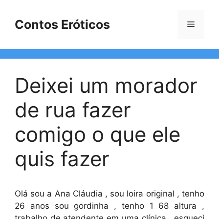
Pular
para
Contos Eróticos
Menu
o
conteúdo
Deixei um morador
de rua fazer
comigo o que ele
quis fazer
Olá sou a Ana Cláudia , sou loira original , tenho
26 anos sou gordinha , tenho 1 68 altura ,
trabalho de atendente em uma clínica , esqueci