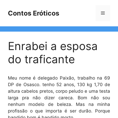
Pular
para
Contos Eróticos
Menu
o
conteúdo
Enrabei a esposa
do traficante
Meu nome é delegado Paixão, trabalho na 69
DP de Osasco. tenho 52 anos, 130 kg 1,70 de
altura cabelos pretos, corpo peludo e uma testa
larga pra não dizer careca. Bom não sou
nenhum modelo de beleza. Mas na minha
profissão o que importa é ser durão. Porque
bandido bom é bandido morto.