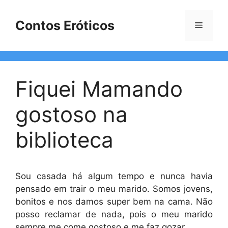
Pular
para
Contos Eróticos
Menu
o
conteúdo
Fiquei Mamando
gostoso na
biblioteca
Sou casada há algum tempo e nunca havia
pensado em trair o meu marido. Somos jovens,
bonitos e nos damos super bem na cama. Não
posso reclamar de nada, pois o meu marido
sempre me come gostoso e me faz gozar.