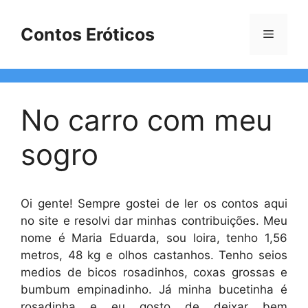
Pular
para
Contos Eróticos
Menu
o
conteúdo
No carro com meu
sogro
Oi gente! Sempre gostei de ler os contos aqui
no site e resolvi dar minhas contribuições. Meu
nome é Maria Eduarda, sou loira, tenho 1,56
metros, 48 kg e olhos castanhos. Tenho seios
medios de bicos rosadinhos, coxas grossas e
bumbum empinadinho. Já minha bucetinha é
rosadinha e eu gosto de deixar bem