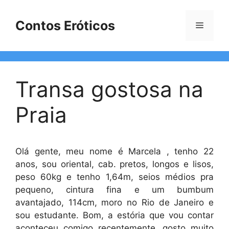
Pular
para
Contos Eróticos
Menu
o
conteúdo
Transa gostosa na
Praia
Olá gente, meu nome é Marcela , tenho 22
anos, sou oriental, cab. pretos, longos e lisos,
peso 60kg e tenho 1,64m, seios médios pra
pequeno, cintura fina e um bumbum
avantajado, 114cm, moro no Rio de Janeiro e
sou estudante. Bom, a estória que vou contar
aconteceu comigo recentemente, gosto muito