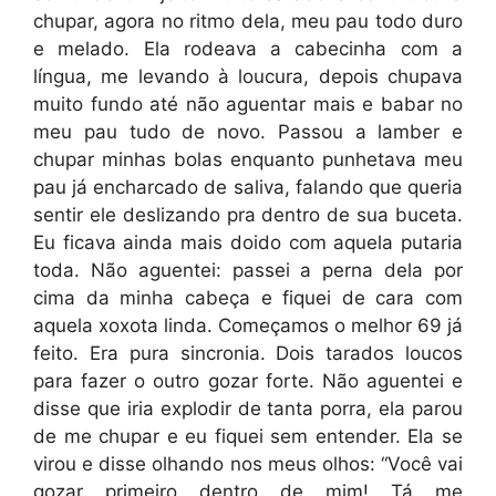
chupar, agora no ritmo dela, meu pau todo duro
e melado. Ela rodeava a cabecinha com a
língua, me levando à loucura, depois chupava
muito fundo até não aguentar mais e babar no
meu pau tudo de novo. Passou a lamber e
chupar minhas bolas enquanto punhetava meu
pau já encharcado de saliva, falando que queria
sentir ele deslizando pra dentro de sua buceta.
Eu ficava ainda mais doido com aquela putaria
toda. Não aguentei: passei a perna dela por
cima da minha cabeça e fiquei de cara com
aquela xoxota linda. Começamos o melhor 69 já
feito. Era pura sincronia. Dois tarados loucos
para fazer o outro gozar forte. Não aguentei e
disse que iria explodir de tanta porra, ela parou
de me chupar e eu fiquei sem entender. Ela se
virou e disse olhando nos meus olhos: “Você vai
gozar primeiro dentro de mim! Tá me