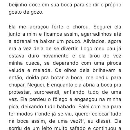
beijinho doce em sua boca para sentir o próprio
gosto de gozo.
Ela me abraçou forte e chorou. Segurei ela
junto a mim e ficamos assim, agarradinhos até
a adrenalina baixar um pouco. Aliviados, agora
era a vez dela de se divertir. Logo meu pau já
estava duro novamente e ela tirou de vez
minha cueca, se deparando com uma piroca
veiuda e melada. Os olhos dela brilhavam e
então, doida pra botar a boca, me pediu para
chupar. Neguei. E enquanto ela abria a boca pra
protestar, surpreendi, enfiando tudo de uma
vez. Ela perdeu o fôlego e engasgou na minha
pica, deixando tudo babado. Falei com ela para
ter modos (“onde já se viu, querer colocar tudo
na boca assim, de uma vez?!”, eu disse). Ela
sorriu de um jeito muito safado e continuou a