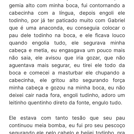
gemia alto com minha boca, fui contornando a
cabecinha com a língua, depois engoli ele
todinho, por já ter paticado muito com Gabriel
que é uma anaconda, eu conseguia colocar o
pau dele todinho na boca, e ele ficava louco
quando engolia tudo, ele segurava minha
cabeça e metia, eu engasgava um pouco mais
não saia, ele avisou que iria gozar, que não
aguentava mais segurar, eu tirei ele todo da
boca e comecei a masturbar ele chupando a
cabecinha, ele gritou alto segurando força
minha cabeça e gozou na minha boca, eu não
deixei cair nada fora, engoli tudinho, adoro um
leitinho quentinho direto da fonte, engulo tudo.
Ele estava com tanto tesão que seu pau
continuou meia bomba, eu fui pro seu pescoço
segurando ele pelo cabelo e beijei todinho, pra