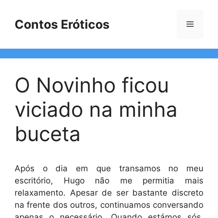
Pular
para
Contos Eróticos
Menu
o
conteúdo
O Novinho ficou
viciado na minha
buceta
Após o dia em que transamos no meu
escritório, Hugo não me permitia mais
relaxamento. Apesar de ser bastante discreto
na frente dos outros, continuamos conversando
apenas o necessário. Quando estámos sós,