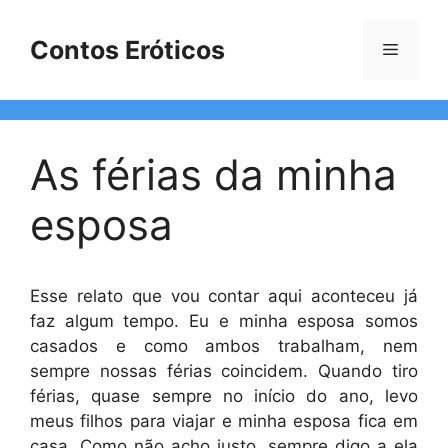
Pular
para
Contos Eróticos
Menu
o
conteúdo
As férias da minha
esposa
Esse relato que vou contar aqui aconteceu já
faz algum tempo. Eu e minha esposa somos
casados e como ambos trabalham, nem
sempre nossas férias coincidem. Quando tiro
férias, quase sempre no início do ano, levo
meus filhos para viajar e minha esposa fica em
casa. Como não acho justo, sempre digo a ela