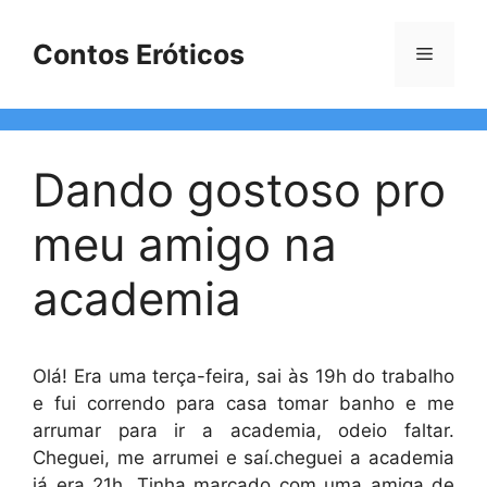
Pular
para
Contos Eróticos
Menu
o
conteúdo
Dando gostoso pro
meu amigo na
academia
Olá! Era uma terça-feira, sai às 19h do trabalho
e fui correndo para casa tomar banho e me
arrumar para ir a academia, odeio faltar.
Cheguei, me arrumei e saí.cheguei a academia
já era 21h. Tinha marcado com uma amiga de