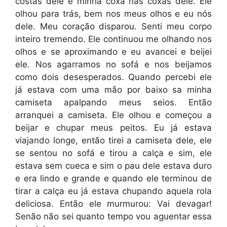
costas dele e minha coxa nas coxas dele. Ele
olhou para trás, bem nos meus olhos e eu nós
dele. Meu coração disparou. Senti meu corpo
inteiro tremendo. Ele continuou me olhando nos
olhos e se aproximando e eu avancei e beijei
ele. Nos agarramos no sofá e nos beijamos
como dois desesperados. Quando percebi ele
já estava com uma mão por baixo sa minha
camiseta apalpando meus seios. Então
arranquei a camiseta. Ele olhou e começou a
beijar e chupar meus peitos. Eu já estava
viajando longe, então tirei a camiseta dele, ele
se sentou no sofá e tirou a calça e sim, ele
estava sem cueca e sim o pau dele estava duro
e era lindo e grande e quando ele terminou de
tirar a calça eu já estava chupando aquela rola
deliciosa. Então ele murmurou: Vai devagar!
Senão não sei quanto tempo vou aguentar essa