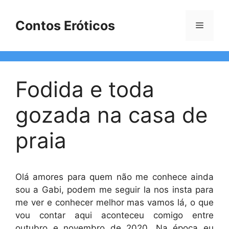
Pular
para
Contos Eróticos
Menu
o
conteúdo
Fodida e toda
gozada na casa de
praia
Olá amores para quem não me conhece ainda
sou a Gabi, podem me seguir la nos insta para
me ver e conhecer melhor mas vamos lá, o que
vou contar aqui aconteceu comigo entre
outubro e novembro de 2020. Na época eu