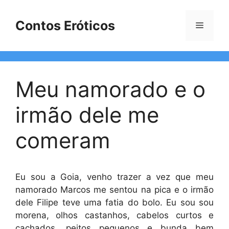
Pular
para
Contos Eróticos
Menu
o
conteúdo
Meu namorado e o
irmão dele me
comeram
Eu sou a Goia, venho trazer a vez que meu
namorado Marcos me sentou na pica e o irmão
dele Filipe teve uma fatia do bolo. Eu sou sou
morena, olhos castanhos, cabelos curtos e
cachados, peitos pequenos e bunda bem