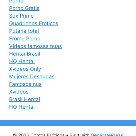
Porno
Porno Gratis
Sex Prime
Quadrinhos Eroticos
Putaria total
Erome Porno
Videos famosas nuas
Hentai Brasil
HQ Hentai
Xvideos Only
Mujeres Desnudas
Famosos nus
Xvideos
Brasil Hentai
HQ Hentai
© 2026 Contos Eróticos
• Built with
GeneratePress