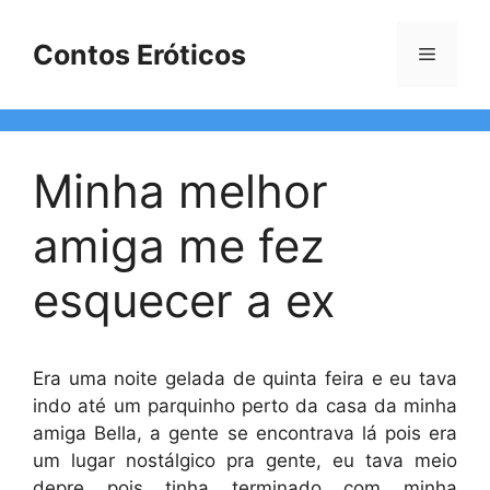
Pular
para
Contos Eróticos
Menu
o
conteúdo
Minha melhor
amiga me fez
esquecer a ex
Era uma noite gelada de quinta feira e eu tava
indo até um parquinho perto da casa da minha
amiga Bella, a gente se encontrava lá pois era
um lugar nostálgico pra gente, eu tava meio
depre pois tinha terminado com minha