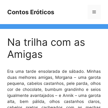
Pular
para
Contos Eróticos
Menu
o
conteúdo
Na trilha com as
Amigas
Era uma tarde ensolarada de sábado. Minhas
duas melhores amigas, Morgana – uma garota
pequena, cabelos castanhos, pele parda, olhos
cor de chocolate, bumbum grandinho e seios
igualmente avantajados – e Annik – uma garota
alta, bem pálida, olhos castanhos claros,
cabelos pretos cacheados com as mechas