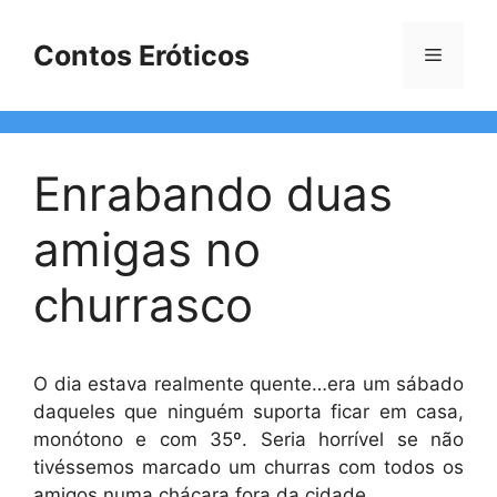
Pular
para
Contos Eróticos
Menu
o
conteúdo
Enrabando duas
amigas no
churrasco
O dia estava realmente quente…era um sábado
daqueles que ninguém suporta ficar em casa,
monótono e com 35º. Seria horrível se não
tivéssemos marcado um churras com todos os
amigos numa chácara fora da cidade…