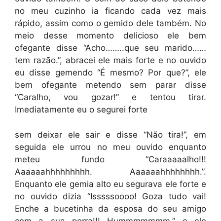
no meu cuzinho ia ficando cada vez mais
rápido, assim como o gemido dele também. No
meio desse momento delicioso ele bem
ofegante disse “Acho……..que seu marido……
tem razão.”, abracei ele mais forte e no ouvido
eu disse gemendo “É mesmo? Por que?”, ele
bem ofegante metendo sem parar disse
“Caralho, vou gozar!” e tentou tirar.
Imediatamente eu o segurei forte
sem deixar ele sair e disse “Não tira!”, em
seguida ele urrou no meu ouvido enquanto
meteu fundo “Caraaaaalho!!!
Aaaaaahhhhhhhhh. Aaaaaahhhhhhhh.”.
Enquanto ele gemia alto eu segurava ele forte e
no ouvido dizia “Isssssoooo! Goza tudo vai!
Enche a bucetinha da esposa do seu amigo
com a sua porra!!! Hummmmmmm.” e ele