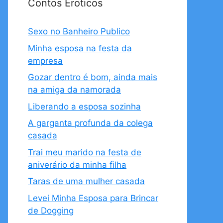
Contos Eroticos
Sexo no Banheiro Publico
Minha esposa na festa da
empresa
Gozar dentro é bom, ainda mais
na amiga da namorada
Liberando a esposa sozinha
A garganta profunda da colega
casada
Trai meu marido na festa de
aniverário da minha filha
Taras de uma mulher casada
Levei Minha Esposa para Brincar
de Dogging