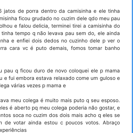
 6 jatos de porra dentro da camisinha e ele tinha
camisinha ficou grudado no cuzim dele qdo meu pau
lhou e falou delicia, terminei tirei a camisinha do
u tinha tempo q não levava pau sem do, ele ainda
inha e enfiei dois dedos no cuzinho dele p ver o
rra cara vc é puto demais, fomos tomar banho
u pau q ficou duro de novo coloquei ele p mama
pau e fui embora estava relaxado come um guloso e
olega várias vezes p mama e
ava meu colega é muito mais puto q seu esposo.
les é aberto pq meu colega poderia não gostar, e
juntos soca no cuzim dos dois mais acho q eles se
 de votar ainda estou c poucos votos. Abraço
xperiências