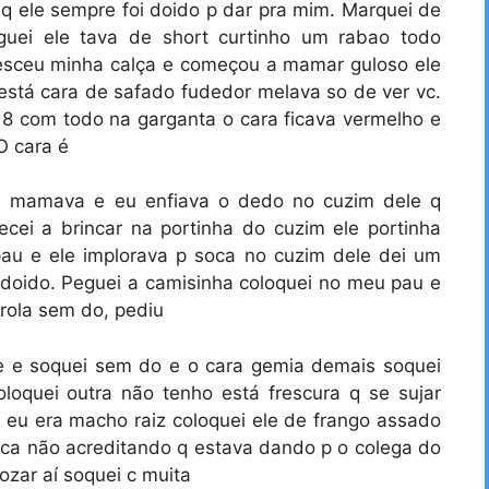
u q ele sempre foi doido p dar pra mim. Marquei de
guei ele tava de short curtinho um rabao todo
desceu minha calça e começou a mamar guloso ele
está cara de safado fudedor melava so de ver vc.
8 com todo na garganta o cara ficava vermelho e
O cara é
e mamava e eu enfiava o dedo no cuzim dele q
cei a brincar na portinha do cuzim ele portinha
au e ele implorava p soca no cuzim dele dei um
doido. Peguei a camisinha coloquei no meu pau e
 rola sem do, pediu
ele e soquei sem do e o cara gemia demais soquei
loquei outra não tenho está frescura q se sujar
q eu era macho raiz coloquei ele de frango assado
pica não acreditando q estava dando p o colega do
ozar aí soquei c muita