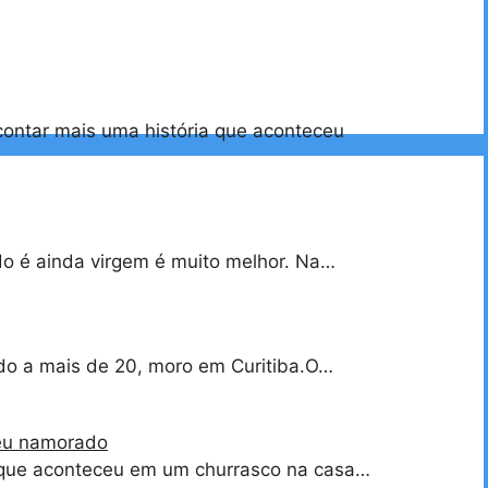
contar mais uma história que aconteceu
o é ainda virgem é muito melhor. Na…
do a mais de 20, moro em Curitiba.O…
eu namorado
o que aconteceu em um churrasco na casa…