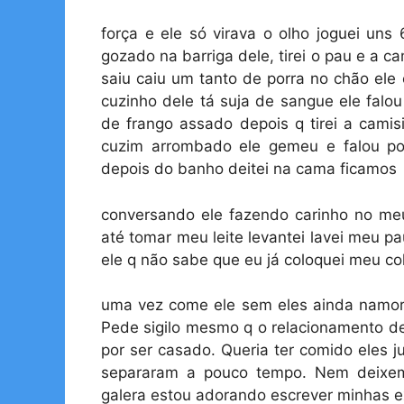
força e ele só virava o olho joguei uns
gozado na barriga dele, tirei o pau e a 
saiu caiu um tanto de porra no chão ele o
cuzinho dele tá suja de sangue ele falo
de frango assado depois q tirei a camis
cuzim arrombado ele gemeu e falou po
depois do banho deitei na cama ficamos
conversando ele fazendo carinho no me
até tomar meu leite levantei lavei meu 
ele q não sabe que eu já coloquei meu c
uma vez come ele sem eles ainda namor
Pede sigilo mesmo q o relacionamento de
por ser casado. Queria ter comido eles 
separaram a pouco tempo. Nem deixem
galera estou adorando escrever minhas e