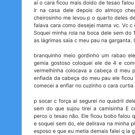
aí o cara ficou mais doido de tesao falo
ir na casa dele depois do almoço che
cheirosinho me levou p o quarto deles 
falava cara como desejei mama vc. Vc c 
Soquei minha rola na boca dele sem do 1
as lágrimas saia c meu pau na garganta. 
branquinho meio gordinho um rabao el
gemia gostoso coloquei ele de 4 e come
vermelhinha colocava a cabeça d meu p
enfiada da cabeça do meu pau ele ficou 
comecei a enfiar no cuzinho o cara curtia
p socar c força aí segurei no quadril d
sem do que sujou tirei a camisinha E co
perco o tesao não. Ele ficou bobo falou 
e soquei sem do, ele delirava na minha 
esposo e que eu metia demais falei q ia g