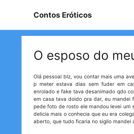
Pular
para
Contos Eróticos
o
conteúdo
O esposo do me
Olá pessoal blz, vou contar mais uma av
p meter estava dias sem fuder em cas
enrolado e fake tava desanimado qdo co
em casa tava doido pra dar, eu mandei f
pede foto de rosto ele mandou levei um s
delicia mais o conhecia que eu era coleg
aberto, que tudo ficaria no sigilo mandei 