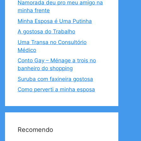
Namorada deu pro meu amigo na
minha frente
Minha Esposa é Uma Putinha
A gostosa do Trabalho
Uma Transa no Consultório
Médico
Conto Gay – Ménage a trois no
banheiro do shopping
Suruba com faxineira gostosa
Como perverti a minha esposa
Recomendo