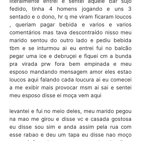
literalmente entrei e sentei aquele bar sujo
fedido, tinha 4 homens jogando e uns 3
sentado e o dono, hr q me viram ficaram loucos
, queriam pagar bebida e varios e varios
comentários mas tava descontraído nisso meu
marido sentou do outro lado e pediu bebida
tbm e se inturmou ai eu entrei fui no balcão
pegar uma ice e debruçei e fiquei cm a bunda
pra virada prw fora bem empinada e meu
esposo mandando mensagem amor eles estao
loucos aqui falando cada loucura ai eu comecei
a me exibir mais provocar msm ai sai e sentei
meu esposo disse ei moça vem aqui
levantei e fui no meio deles, meu marido pegou
na mao me girou e disse vc e casada gostosa
eu disse sou sim e anda assim pela rua com
esse rabao e deu um tapa eu disse nao moço