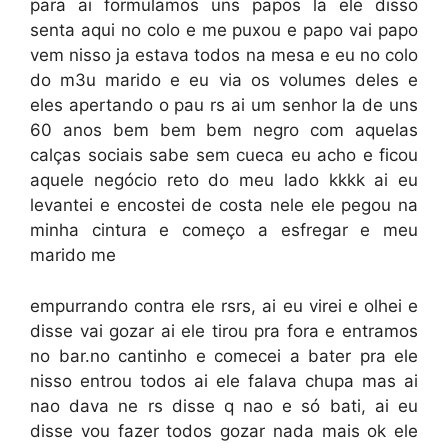
para ai formulamos uns papos la ele disso
senta aqui no colo e me puxou e papo vai papo
vem nisso ja estava todos na mesa e eu no colo
do m3u marido e eu via os volumes deles e
eles apertando o pau rs ai um senhor la de uns
60 anos bem bem bem negro com aquelas
calças sociais sabe sem cueca eu acho e ficou
aquele negócio reto do meu lado kkkk ai eu
levantei e encostei de costa nele ele pegou na
minha cintura e começo a esfregar e meu
marido me
empurrando contra ele rsrs, ai eu virei e olhei e
disse vai gozar ai ele tirou pra fora e entramos
no bar.no cantinho e comecei a bater pra ele
nisso entrou todos ai ele falava chupa mas ai
nao dava ne rs disse q nao e só bati, ai eu
disse vou fazer todos gozar nada mais ok ele