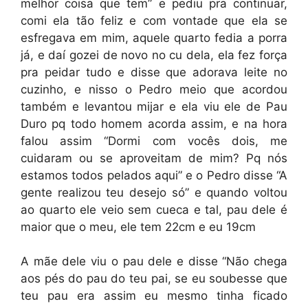
melhor coisa que tem” e pediu pra continuar,
comi ela tão feliz e com vontade que ela se
esfregava em mim, aquele quarto fedia a porra
já, e daí gozei de novo no cu dela, ela fez força
pra peidar tudo e disse que adorava leite no
cuzinho, e nisso o Pedro meio que acordou
também e levantou mijar e ela viu ele de Pau
Duro pq todo homem acorda assim, e na hora
falou assim “Dormi com vocês dois, me
cuidaram ou se aproveitam de mim? Pq nós
estamos todos pelados aqui” e o Pedro disse “A
gente realizou teu desejo só” e quando voltou
ao quarto ele veio sem cueca e tal, pau dele é
maior que o meu, ele tem 22cm e eu 19cm
A mãe dele viu o pau dele e disse “Não chega
aos pés do pau do teu pai, se eu soubesse que
teu pau era assim eu mesmo tinha ficado