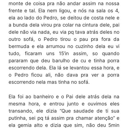
monte de coisa pra não andar assim na nossa
frente e tal. Ela nem ligou, e nós na sala os 4,
ela ao lado do Pedro, se deitou de costa nele e
a bunda dela virou pra colar na cintura dele, pai
dele não via nada, eu via pq tava atrás deles no
outro sofá, o Pedro tirou o pau pra fora da
bermuda e ela arrumou no cuzinho dela eu vi
tudo, ficaram uns 15’in assim, so quando
pararam que deu barulho de cu e tinha porra
escorrendo dela. Ela lá se levantou essa hora, e
o Pedro ficou ali, não dava pra ver a porra
escorrendo nela mas tinha no sofá.
Ela foi ao banheiro e o Pai dele atrás dela na
mesma hora, e entrou junto e ouvimos eles
transando, ele dizia “Que saudade de ti sua
putinha, sei pq tá assim pra chamar atenção” e
ela gemia alto e dizia que sim, não deu 5min