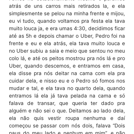
atrás de uns carros mais retirados la, e ela
simplesmente se pelou na minha frente e mijou,
eu vi tudo, quando voltamos pra festa ela tava
muito louca ja, e era umas 4:30, decidimos ficar
até as 5h e depois chamar o Uber, Pedro foi na
frente e eu e ela atrás, ela tava muito louca e
no Uber subiu a saia e meio que sentou no meu
colo lá, e até os peitos mostrou pra nós lá e pro
Uber, quando descemos, e entramos em casa,
ela disse pra nós deitar na cama com ela pra
cuidar dela, e nisso eu e o Pedro só fomos nos
mudar e tal, e ela tava no quarto dela, quando
entramos lá ela já tava pelada na cama e só
falava de transar, que queria ter dado pra
alguém e não sei o que. Deitamos ao lado dela,
ela não quis vestir roupa nenhuma e daí
começou se passar com nós dois, falava “Dois
paus do meu lado e nenhum em mim”, e não