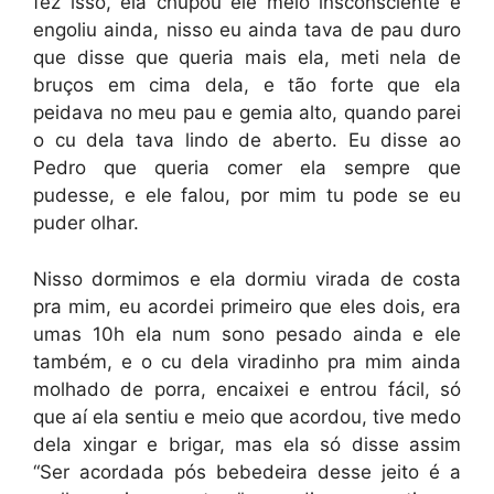
fez isso, ela chupou ele meio insconsciente e
engoliu ainda, nisso eu ainda tava de pau duro
que disse que queria mais ela, meti nela de
bruços em cima dela, e tão forte que ela
peidava no meu pau e gemia alto, quando parei
o cu dela tava lindo de aberto. Eu disse ao
Pedro que queria comer ela sempre que
pudesse, e ele falou, por mim tu pode se eu
puder olhar.
Nisso dormimos e ela dormiu virada de costa
pra mim, eu acordei primeiro que eles dois, era
umas 10h ela num sono pesado ainda e ele
também, e o cu dela viradinho pra mim ainda
molhado de porra, encaixei e entrou fácil, só
que aí ela sentiu e meio que acordou, tive medo
dela xingar e brigar, mas ela só disse assim
“Ser acordada pós bebedeira desse jeito é a