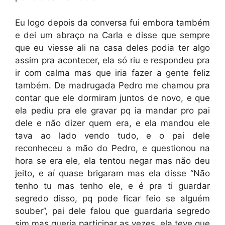
Eu logo depois da conversa fui embora também
e dei um abraço na Carla e disse que sempre
que eu viesse ali na casa deles podia ter algo
assim pra acontecer, ela só riu e respondeu pra
ir com calma mas que iria fazer a gente feliz
também. De madrugada Pedro me chamou pra
contar que ele dormiram juntos de novo, e que
ela pediu pra ele gravar pq ia mandar pro pai
dele e não dizer quem era, e ela mandou ele
tava ao lado vendo tudo, e o pai dele
reconheceu a mão do Pedro, e questionou na
hora se era ele, ela tentou negar mas não deu
jeito, e aí quase brigaram mas ela disse “Não
tenho tu mas tenho ele, e é pra ti guardar
segredo disso, pq pode ficar feio se alguém
souber”, pai dele falou que guardaria segredo
sim mas queria participar as vezes, ela teve que