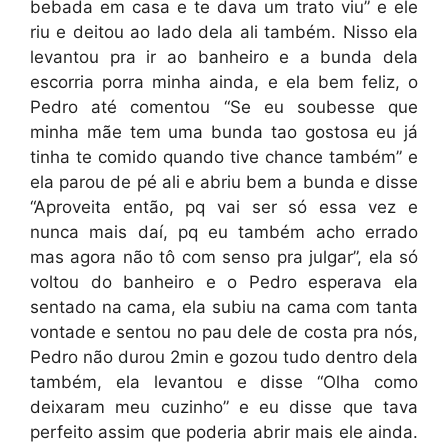
bebada em casa e te dava um trato viu” e ele
riu e deitou ao lado dela ali também. Nisso ela
levantou pra ir ao banheiro e a bunda dela
escorria porra minha ainda, e ela bem feliz, o
Pedro até comentou “Se eu soubesse que
minha mãe tem uma bunda tao gostosa eu já
tinha te comido quando tive chance também” e
ela parou de pé ali e abriu bem a bunda e disse
“Aproveita então, pq vai ser só essa vez e
nunca mais daí, pq eu também acho errado
mas agora não tô com senso pra julgar”, ela só
voltou do banheiro e o Pedro esperava ela
sentado na cama, ela subiu na cama com tanta
vontade e sentou no pau dele de costa pra nós,
Pedro não durou 2min e gozou tudo dentro dela
também, ela levantou e disse “Olha como
deixaram meu cuzinho” e eu disse que tava
perfeito assim que poderia abrir mais ele ainda.