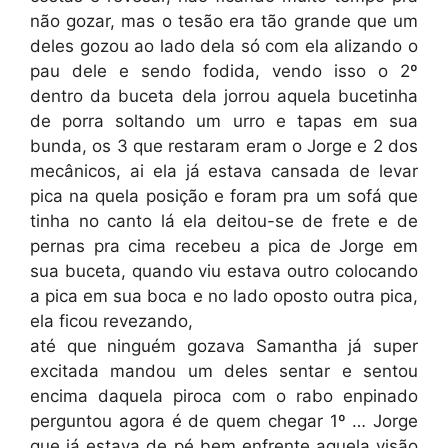
não gozar, mas o tesão era tão grande que um
deles gozou ao lado dela só com ela alizando o
pau dele e sendo fodida, vendo isso o 2º
dentro da buceta dela jorrou aquela bucetinha
de porra soltando um urro e tapas em sua
bunda, os 3 que restaram eram o Jorge e 2 dos
mecânicos, ai ela já estava cansada de levar
pica na quela posição e foram pra um sofá que
tinha no canto lá ela deitou-se de frete e de
pernas pra cima recebeu a pica de Jorge em
sua buceta, quando viu estava outro colocando
a pica em sua boca e no lado oposto outra pica,
ela ficou revezando,
até que ninguém gozava Samantha já super
excitada mandou um deles sentar e sentou
encima daquela piroca com o rabo enpinado
perguntou agora é de quem chegar 1º … Jorge
que já estava de pé bem enfrente aquela visão