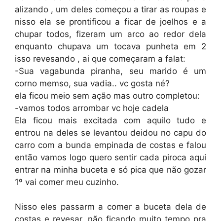
alizando , um deles começou a tirar as roupas e
nisso ela se prontificou a ficar de joelhos e a
chupar todos, fizeram um arco ao redor dela
enquanto chupava um tocava punheta em 2
isso revesando , ai que começaram a falat:
-Sua vagabunda piranha, seu marido é um
corno memso, sua vadia.. vc gosta né?
ela ficou meio sem ação mas outro completou:
-vamos todos arrombar vc hoje cadela
Ela ficou mais excitada com aquilo tudo e
entrou na deles se levantou deidou no capu do
carro com a bunda empinada de costas e falou
então vamos logo quero sentir cada piroca aqui
entrar na minha buceta e só pica que não gozar
1º vai comer meu cuzinho.
Nisso eles passarm a comer a buceta dela de
costas e revesar, não ficando muito tempo pra