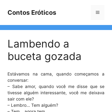
Pular
para
Contos Eróticos
Menu
o
conteúdo
Lambendo a
buceta gozada
Estávamos na cama, quando começamos a
conversar:
– Sabe amor, quando você me disse que se
tivesse alguém interessante, você me deixava
sair com ele?
– Lembro… Tem alguém?
– Tem… agora tem…