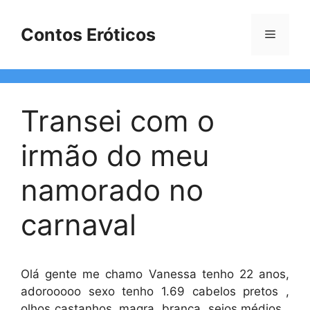
Pular
para
Contos Eróticos
Menu
o
conteúdo
Transei com o
irmão do meu
namorado no
carnaval
Olá gente me chamo Vanessa tenho 22 anos,
adorooooo sexo tenho 1.69 cabelos pretos ,
olhos castanhos, magra, branca, seios médios ,