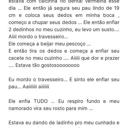
estava com calcinha fio dental vermelha esse
dia … Ele então já segura seu pau lindo de 19
cm e coloca seus dedos em minha boca ,
começo a chupar seus dedos … Ele então enfiar
2 dedinhos no meu cuzinho, eu levo um susto….
Aiiii mordo o travesseiro…
Ele começa a beijar meu pescoço …
E então tira os dedos e começa a enfiar seu
cacete no meu cuzinho …. Aiiiii que dor e prazer
…. Estava tão gostosoooooooo
Eu mordo o travesseiro… E sinto ele enfiar seu
pau… Aaiiiiiii aiiiiiii
Ele enfia TUDO … Eu respiro fundo e meu
namorado vira seu rosto para mim …
Estava eu dando de ladinho pro meu cunhado e