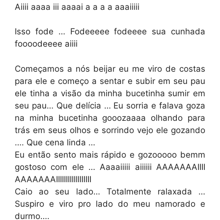
Aiiii aaaa iii aaaai a a a a aaaiiiii
Isso fode … Fodeeeee fodeeee sua cunhada
foooodeeee aiiii
Começamos a nós beijar eu me viro de costas
para ele e começo a sentar e subir em seu pau
ele tinha a visão da minha bucetinha sumir em
seu pau… Que delícia … Eu sorria e falava goza
na minha bucetinha gooozaaaa olhando para
trás em seus olhos e sorrindo vejo ele gozando
…. Que cena linda …
Eu então sento mais rápido e gozooooo bemm
gostoso com ele … Aaaaiiiii aiiiiii AAAAAAAIIII
AAAAAAAIIIIIIIIIIIIIIIIII
Caio ao seu lado… Totalmente ralaxada …
Suspiro e viro pro lado do meu namorado e
durmo….