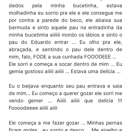
dedos pela minha bucetinha, estava
molhadinha eu sorrio pra ele e ele consegue me
por contra a parede do beco, ele abaixa sua
bermuda e sinto aquele pau na entradinha da
minha bucetinha aiiiiii mordo os lábios e sinto o
pau do Eduardo entrar … Eu olho pra ele,
abraçada, e sentindo o pau dele dentro de
mim, falo, FODE a sua cunhada FOOODEEE …
Ele sorri e começa a socar dentro de mim … Eu
gemia gostoso aiiiii aiiiii … Estava uma delícia …
Eu o beijava enquanto seu pau entrava e saia
de mim… Eu começo a querer gozar ele sorri me
vendo gemer … Aiiiii aiiiii que delícia !!!
Foooodeeee aiiiii aiiii
Ele começa a me fazer gozar … Minhas pernas
ficam moles , eu sorrio e desço … Me ajoelho e