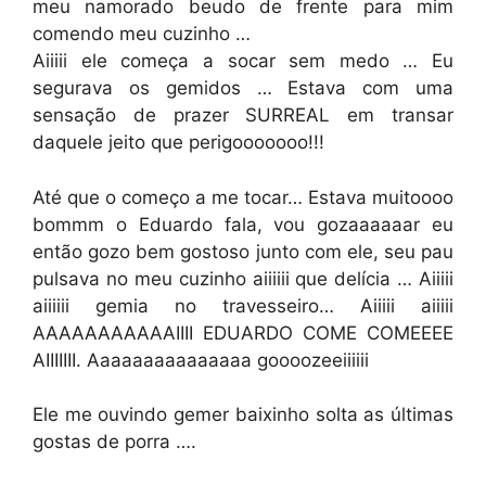
meu namorado beudo de frente para mim
comendo meu cuzinho …
Aiiiii ele começa a socar sem medo … Eu
segurava os gemidos … Estava com uma
sensação de prazer SURREAL em transar
daquele jeito que perigooooooo!!!
Até que o começo a me tocar… Estava muitoooo
bommm o Eduardo fala, vou gozaaaaaar eu
então gozo bem gostoso junto com ele, seu pau
pulsava no meu cuzinho aiiiiii que delícia … Aiiiii
aiiiiii gemia no travesseiro… Aiiiii aiiiii
AAAAAAAAAAAIIII EDUARDO COME COMEEEE
AIIIIIII. Aaaaaaaaaaaaaaa goooozeeiiiiii
Ele me ouvindo gemer baixinho solta as últimas
gostas de porra ….