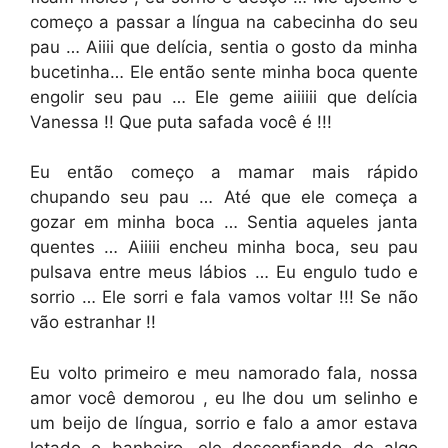
começo a passar a língua na cabecinha do seu
pau … Aiiii que delícia, sentia o gosto da minha
bucetinha… Ele então sente minha boca quente
engolir seu pau … Ele geme aiiiiii que delícia
Vanessa !! Que puta safada você é !!!
Eu então começo a mamar mais rápido
chupando seu pau … Até que ele começa a
gozar em minha boca … Sentia aqueles janta
quentes … Aiiiii encheu minha boca, seu pau
pulsava entre meus lábios … Eu engulo tudo e
sorrio … Ele sorri e fala vamos voltar !!! Se não
vão estranhar !!
Eu volto primeiro e meu namorado fala, nossa
amor você demorou , eu lhe dou um selinho e
um beijo de língua, sorrio e falo a amor estava
lotado o banheiro, ele desconfiando de algo