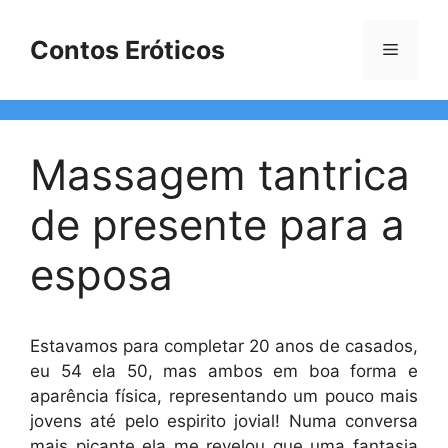
Pular
para
Contos Eróticos
Menu
o
conteúdo
Massagem tantrica
de presente para a
esposa
Estavamos para completar 20 anos de casados,
eu 54 ela 50, mas ambos em boa forma e
aparência física, representando um pouco mais
jovens até pelo espirito jovial! Numa conversa
mais picante ela me revelou que uma fantasia