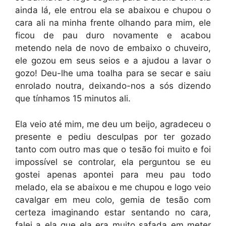
ainda lá, ele entrou ela se abaixou e chupou o
cara ali na minha frente olhando para mim, ele
ficou de pau duro novamente e acabou
metendo nela de novo de embaixo o chuveiro,
ele gozou em seus seios e a ajudou a lavar o
gozo! Deu-lhe uma toalha para se secar e saiu
enrolado noutra, deixando-nos a sós dizendo
que tínhamos 15 minutos ali.
Ela veio até mim, me deu um beijo, agradeceu o
presente e pediu desculpas por ter gozado
tanto com outro mas que o tesão foi muito e foi
impossível se controlar, ela perguntou se eu
gostei apenas apontei para meu pau todo
melado, ela se abaixou e me chupou e logo veio
cavalgar em meu colo, gemia de tesão com
certeza imaginando estar sentando no cara,
falei a ela que ela era muito safada em meter