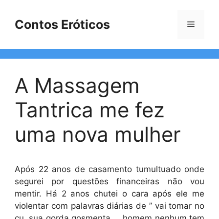
Pular
para
Contos Eróticos
Menu
o
conteúdo
A Massagem
Tantrica me fez
uma nova mulher
Após 22 anos de casamento tumultuado onde
segurei por questões financeiras não vou
mentir. Há 2 anos chutei o cara após ele me
violentar com palavras diárias de ” vai tomar no
cu, sua gorda gosmenta … homem nenhum tem