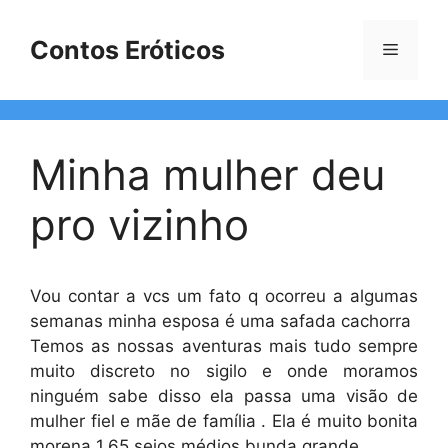
Pular
para
Contos Eróticos
Menu
o
conteúdo
Minha mulher deu
pro vizinho
Vou contar a vcs um fato q ocorreu a algumas
semanas minha esposa é uma safada cachorra
Temos as nossas aventuras mais tudo sempre
muito discreto no sigilo e onde moramos
ninguém sabe disso ela passa uma visão de
mulher fiel e mãe de família . Ela é muito bonita
morena 1,65 seios médios bunda grande.