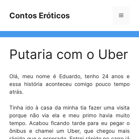
Pular
para
Contos Eróticos
Menu
o
conteúdo
Putaria com o Uber
Olá, meu nome é Eduardo, tenho 24 anos e
essa história aconteceu comigo pouco tempo
atrás.
Tinha ido à casa da minha tia fazer uma visita
porque não via ela e meu primo havia muito
tempo. Acabou ficando tarde para eu pegar o
ônibus e chamei um Uber, que chegou mais
rápido que o esperado. Entrei rápido no carro já