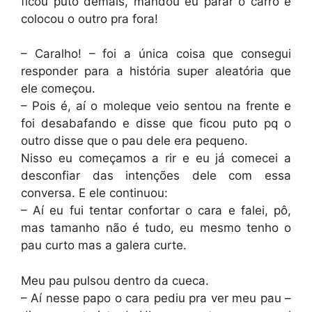
ficou puto demais, mandou eu parar o carro e
colocou o outro pra fora!
– Caralho! – foi a única coisa que consegui
responder para a história super aleatória que
ele começou.
– Pois é, aí o moleque veio sentou na frente e
foi desabafando e disse que ficou puto pq o
outro disse que o pau dele era pequeno.
Nisso eu começamos a rir e eu já comecei a
desconfiar das intenções dele com essa
conversa. E ele continuou:
– Aí eu fui tentar confortar o cara e falei, pô,
mas tamanho não é tudo, eu mesmo tenho o
pau curto mas a galera curte.
Meu pau pulsou dentro da cueca.
– Aí nesse papo o cara pediu pra ver meu pau –