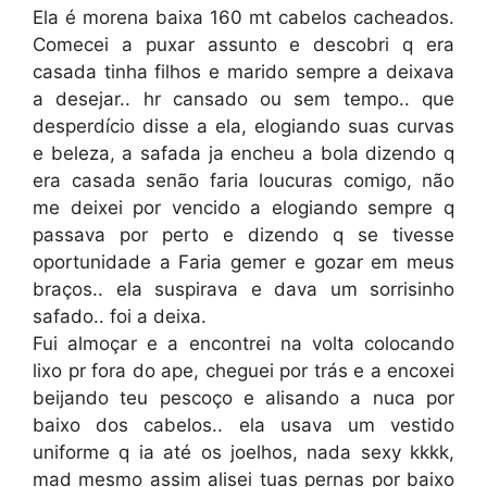
Ela é morena baixa 160 mt cabelos cacheados.
Comecei a puxar assunto e descobri q era
casada tinha filhos e marido sempre a deixava
a desejar.. hr cansado ou sem tempo.. que
desperdício disse a ela, elogiando suas curvas
e beleza, a safada ja encheu a bola dizendo q
era casada senão faria loucuras comigo, não
me deixei por vencido a elogiando sempre q
passava por perto e dizendo q se tivesse
oportunidade a Faria gemer e gozar em meus
braços.. ela suspirava e dava um sorrisinho
safado.. foi a deixa.
Fui almoçar e a encontrei na volta colocando
lixo pr fora do ape, cheguei por trás e a encoxei
beijando teu pescoço e alisando a nuca por
baixo dos cabelos.. ela usava um vestido
uniforme q ia até os joelhos, nada sexy kkkk,
mad mesmo assim alisei tuas pernas por baixo