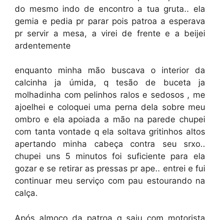
do mesmo indo de encontro a tua gruta.. ela
gemia e pedia pr parar pois patroa a esperava
pr servir a mesa, a virei de frente e a beijei
ardentemente
enquanto minha mão buscava o interior da
calcinha ja úmida, q tesão de buceta ja
molhadinha com pelinhos ralos e sedosos , me
ajoelhei e coloquei uma perna dela sobre meu
ombro e ela apoiada a mão na parede chupei
com tanta vontade q ela soltava gritinhos altos
apertando minha cabeça contra seu srxo..
chupei uns 5 minutos foi suficiente para ela
gozar e se retirar as pressas pr ape.. entrei e fui
continuar meu serviço com pau estourando na
calça.
Após almoço da patroa q saiu com motorista