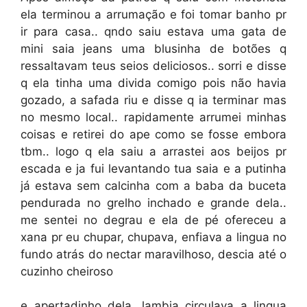
ela terminou a arrumação e foi tomar banho pr
ir para casa.. qndo saiu estava uma gata de
mini saia jeans uma blusinha de botões q
ressaltavam teus seios deliciosos.. sorri e disse
q ela tinha uma divida comigo pois não havia
gozado, a safada riu e disse q ia terminar mas
no mesmo local.. rapidamente arrumei minhas
coisas e retirei do ape como se fosse embora
tbm.. logo q ela saiu a arrastei aos beijos pr
escada e ja fui levantando tua saia e a putinha
já estava sem calcinha com a baba da buceta
pendurada no grelho inchado e grande dela..
me sentei no degrau e ela de pé ofereceu a
xana pr eu chupar, chupava, enfiava a lingua no
fundo atrás do nectar maravilhoso, descia até o
cuzinho cheiroso
e apertadinho dela, lambia circulava a lingua