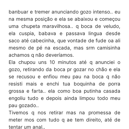
banbuar e tremer anunciando gozo intenso.. eu
na mesma posição e ela se abaixou e começou
uma chupeta maravilhosa.. q boca de veludo,
ela cuspia, babava e passava lingua desde
saco até cabecinha, que vontade de fude oa ali
mesmo de pé na escada, mas srm camisinha
achamos q não deveríamos.
Ela chupou uns 10 minutos até q anunciei o
gozo, retirando da boca pr gozar no chão e ela
se recusou e enfiou meu pau na boca q não
resisti mais e enchi tua boquinha de porra
grossa e farta.. ela como boa putinha casada
engoliu tudo e depois ainda limpou todo meu
pau gozado..
Tivemos q nos retirar mas na promessa de
meter mos com tudo q ae tem direito, até de
tentar um anal..