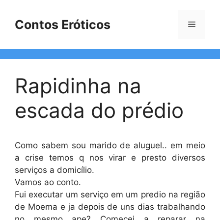
Pular
para
Contos Eróticos
Menu
o
conteúdo
Rapidinha na
escada do prédio
Como sabem sou marido de aluguel.. em meio
a crise temos q nos virar e presto diversos
serviços a domicílio.
Vamos ao conto.
Fui executar um serviço em um predio na região
de Moema e ja depois de uns dias trabalhando
no mesmo ape? Comecei a reparar na