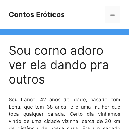
Pular
para
Contos Eróticos
Menu
o
conteúdo
Sou corno adoro
ver ela dando pra
outros
Sou franco, 42 anos de idade, casado com
Lena, que tem 38 anos, e é uma mulher que
topa qualquer parada. Certo dia vinhamos
vindo de uma cidade vizinha, cerca de 30 km
de distância de nossa casa. Era um sábado