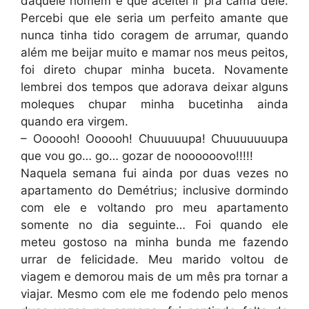
daquele homem é que aceitei ir pra cama dele.
Percebi que ele seria um perfeito amante que
nunca tinha tido coragem de arrumar, quando
além me beijar muito e mamar nos meus peitos,
foi direto chupar minha buceta. Novamente
lembrei dos tempos que adorava deixar alguns
moleques chupar minha bucetinha ainda
quando era virgem.
– Oooooh! Oooooh! Chuuuuupa! Chuuuuuuupa
que vou go… go… gozar de noooooovo!!!!!
Naquela semana fui ainda por duas vezes no
apartamento do Demétrius; inclusive dormindo
com ele e voltando pro meu apartamento
somente no dia seguinte… Foi quando ele
meteu gostoso na minha bunda me fazendo
urrar de felicidade. Meu marido voltou de
viagem e demorou mais de um mês pra tornar a
viajar. Mesmo com ele me fodendo pelo menos