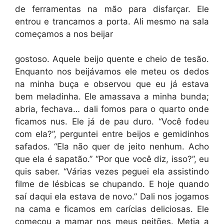
de ferramentas na mão para disfarçar. Ele
entrou e trancamos a porta. Ali mesmo na sala
começamos a nos beijar
gostoso. Aquele beijo quente e cheio de tesão.
Enquanto nos beijávamos ele meteu os dedos
na minha buça e observou que eu já estava
bem meladinha. Ele amassava a minha bunda;
abria, fechava… dali fomos para o quarto onde
ficamos nus. Ele já de pau duro. “Você fodeu
com ela?”, perguntei entre beijos e gemidinhos
safados. “Ela não quer de jeito nenhum. Acho
que ela é sapatão.” “Por que você diz, isso?”, eu
quis saber. “Várias vezes peguei ela assistindo
filme de lésbicas se chupando. E hoje quando
saí daqui ela estava de novo.” Dali nos jogamos
na cama e ficamos em carícias deliciosas. Ele
começou a mamar nos meus peitões. Metia a