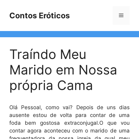
Pular
para
Contos Eróticos
Menu
o
conteúdo
Traíndo Meu
Marido em Nossa
própria Cama
Olá Pessoal, como vai? Depois de uns dias
ausente estou de volta para contar de uma
foda bem gostosa extraconjugal.O que vou
contar agora aconteceu com o marido de uma
frequentadora da nossa igreja da qual meu