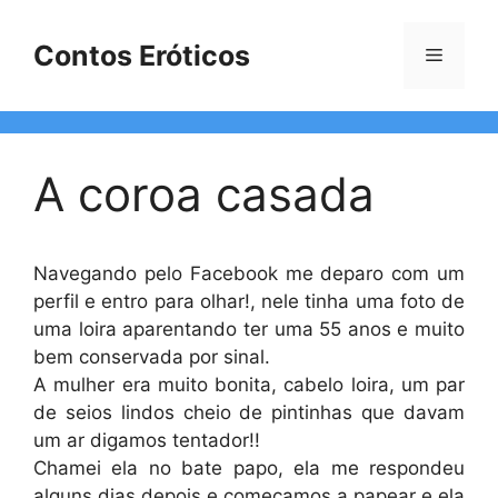
Pular
para
Contos Eróticos
Menu
o
conteúdo
A coroa casada
Navegando pelo Facebook me deparo com um
perfil e entro para olhar!, nele tinha uma foto de
uma loira aparentando ter uma 55 anos e muito
bem conservada por sinal.
A mulher era muito bonita, cabelo loira, um par
de seios lindos cheio de pintinhas que davam
um ar digamos tentador!!
Chamei ela no bate papo, ela me respondeu
alguns dias depois e começamos a papear e ela