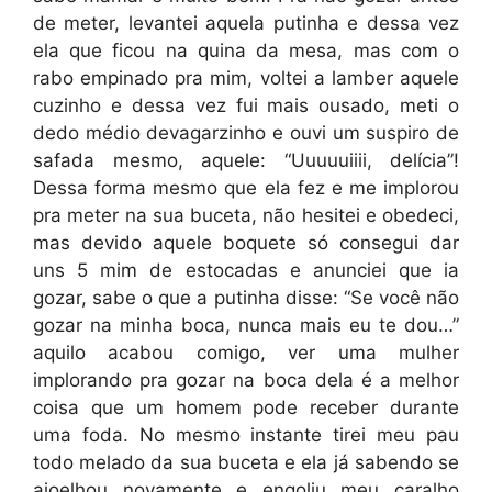
de meter, levantei aquela putinha e dessa vez
ela que ficou na quina da mesa, mas com o
rabo empinado pra mim, voltei a lamber aquele
cuzinho e dessa vez fui mais ousado, meti o
dedo médio devagarzinho e ouvi um suspiro de
safada mesmo, aquele: “Uuuuuiiii, delícia”!
Dessa forma mesmo que ela fez e me implorou
pra meter na sua buceta, não hesitei e obedeci,
mas devido aquele boquete só consegui dar
uns 5 mim de estocadas e anunciei que ia
gozar, sabe o que a putinha disse: “Se você não
gozar na minha boca, nunca mais eu te dou…”
aquilo acabou comigo, ver uma mulher
implorando pra gozar na boca dela é a melhor
coisa que um homem pode receber durante
uma foda. No mesmo instante tirei meu pau
todo melado da sua buceta e ela já sabendo se
ajoelhou novamente e engoliu meu caralho