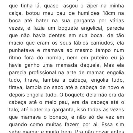
que tinha lá, quase rasgou o zíper na minha
calça, botou meu pau de humildes 18cm na
boca até bater na sua garganta por várias
vezes, e fazia um boquete angelical, parecia
que não havia dentes em sua boca, de tão
macio que eram os seus lábios carnudos, ela
punhetava e mamava ao mesmo tempo num
ritmo fora do normal, nem em puteiro eu já
havia ganho uma mamada daquela. Mas ela
parecia profissional na arte de mamar, engolia
tudo, tirava, lambia a cabeça, engolia tudo,
tirava, lambia do saco até a cabeça de novo e
depois engolia tudo. O boquete dela não era da
cabeça até o meio pau, era da cabeça até o
talo, até bater na garganta, isso todas as vezes
que mamava o boneco, e não só de vez em
quando como muitas fazem por ai. Essa sim
sabe mamar e muito bem. Pra não gozar antes