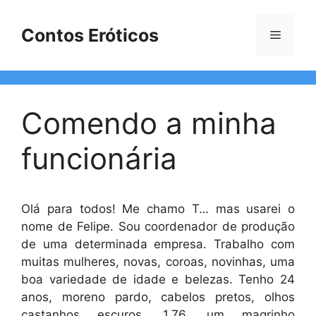
Pular
para
Contos Eróticos
Menu
o
conteúdo
Comendo a minha
funcionária
Olá para todos! Me chamo T… mas usarei o
nome de Felipe. Sou coordenador de produção
de uma determinada empresa. Trabalho com
muitas mulheres, novas, coroas, novinhas, uma
boa variedade de idade e belezas. Tenho 24
anos, moreno pardo, cabelos pretos, olhos
castanhos escuros, 1,76, um magrinho