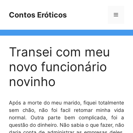
Pular
para
Contos Eróticos
Menu
o
conteúdo
Transei com meu
novo funcionário
novinho
Após a morte do meu marido, fiquei totalmente
sem chão, não foi facil retomar minha vida
normal. Outra parte bem complicada, foi a
questão do dinheiro. Não sabia o que fazer, não
daria conta de administrar as empresas deles.