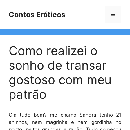
Pular
para
Contos Eróticos
Menu
o
conteúdo
Como realizei o
sonho de transar
gostoso com meu
patrão
Olá tudo bem? me chamo Sandra tenho 21
aninhos, nem magrinha e nem gordinha no
ponto, peitos grandes e rabão. Tudo começou