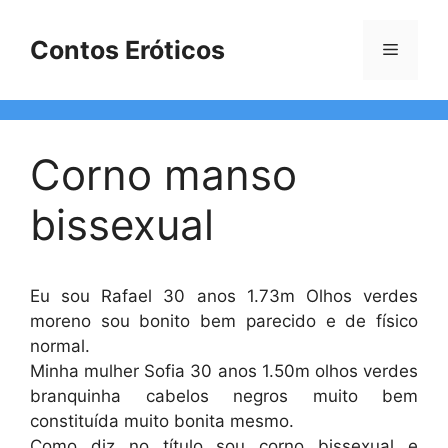
Pular
para
Contos Eróticos
Menu
o
conteúdo
Corno manso
bissexual
Eu sou Rafael 30 anos 1.73m Olhos verdes
moreno sou bonito bem parecido e de físico
normal.
Minha mulher Sofia 30 anos 1.50m olhos verdes
branquinha cabelos negros muito bem
constituída muito bonita mesmo.
Como diz no título sou corno bissexual e