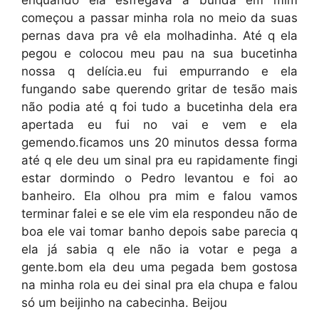
enquando ela esfregava a bunda em mim
começou a passar minha rola no meio da suas
pernas dava pra vê ela molhadinha. Até q ela
pegou e colocou meu pau na sua bucetinha
nossa q delícia.eu fui empurrando e ela
fungando sabe querendo gritar de tesão mais
não podia até q foi tudo a bucetinha dela era
apertada eu fui no vai e vem e ela
gemendo.ficamos uns 20 minutos dessa forma
até q ele deu um sinal pra eu rapidamente fingi
estar dormindo o Pedro levantou e foi ao
banheiro. Ela olhou pra mim e falou vamos
terminar falei e se ele vim ela respondeu não de
boa ele vai tomar banho depois sabe parecia q
ela já sabia q ele não ia votar e pega a
gente.bom ela deu uma pegada bem gostosa
na minha rola eu dei sinal pra ela chupa e falou
só um beijinho na cabecinha. Beijou