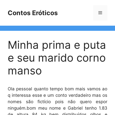
Pular
para
Contos Eróticos
Menu
o
conteúdo
Minha prima e puta
e seu marido corno
manso
Ola pessoal quanto tempo bom mais vamos ao
q interessa esse e um conto verdadeiro mas os
nomes são fictício pois não quero espor
ninguém.bom meu nome e Gabriel tenho 1.83
de altura 84 kg bem distribuídos olhos e