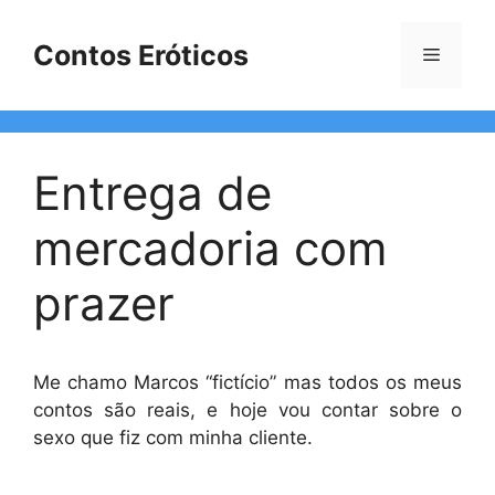
Pular
para
Contos Eróticos
Menu
o
conteúdo
Entrega de
mercadoria com
prazer
Me chamo Marcos “fictí­cio” mas todos os meus
contos são reais, e hoje vou contar sobre o
sexo que fiz com minha cliente.