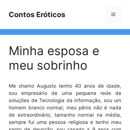
Pular
para
Contos Eróticos
Menu
o
conteúdo
Minha esposa e
meu sobrinho
Me chamo Augusto tenho 40 anos de idade,
sou empresário de uma pequena rede de
soluções de Tecnologia da informação, sou um
homem branco normal, meu pênis não é nada
de extraordinário, tamanho normal na média,
sempre fui uma pessoa religiosa e tenho meu
santo de devoção, sou casado a 9 anos com