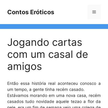
Pular
para
Contos Eróticos
Menu
o
conteúdo
Jogando cartas
com um casal de
amigos
Então essa história real aconteceu conosco a
um tempo, a gente tinha recém casado.
Estávamos morando em uma nova casa, recém
casados tudo novidade aquele tezao a flor da
pele, era um fim de semana veio uma colega de