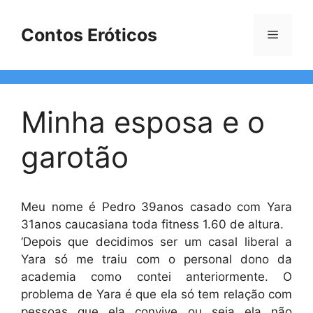
Pular
para
Contos Eróticos
Menu
o
conteúdo
Minha esposa e o
garotão
Meu nome é Pedro 39anos casado com Yara
31anos caucasiana toda fitness 1.60 de altura.
‘Depois que decidimos ser um casal liberal a
Yara só me traiu com o personal dono da
academia como contei anteriormente. O
problema de Yara é que ela só tem relação com
pessoas que ela convive ou seja ela não