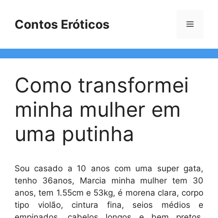
Pular
para
Contos Eróticos
Menu
o
conteúdo
Como transformei
minha mulher em
uma putinha
Sou casado a 10 anos com uma super gata,
tenho 36anos, Marcia minha mulher tem 30
anos, tem 1.55cm e 53kg, é morena clara, corpo
tipo violão, cintura fina, seios médios e
empinados, cabelos longos e bem pretos,