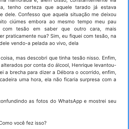
ha namorada e, além disso, constantemente via
a, tenho certeza que aquele tarado já estava
e dele. Confesso que aquela situação me deixou
 muito ciúmes embora ao mesmo tempo meu pau
u com tesão em saber que outro cara, mais
r praticamente nua? Sim, eu fiquei com tesão, na
dele vendo-a pelada ao vivo, dela
coisa, mas descobri que tinha tesão nisso. Enfim,
alterados por conta do álcool, Henrique levantou-
tei a brecha para dizer a Débora o ocorrido, enfim,
cadeira uma hora, ela não ficaria surpresa com a
confundindo as fotos do WhatsApp e mostrei seu
omo você fez isso?