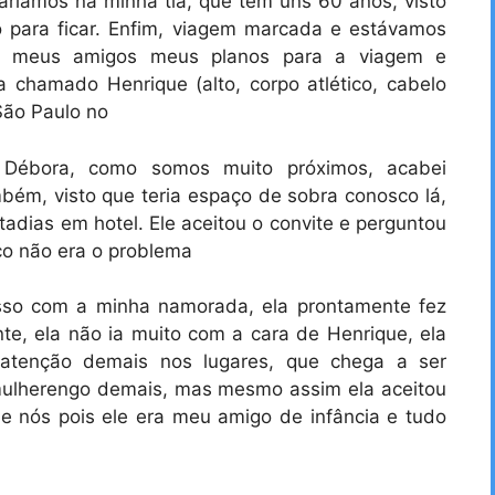
caríamos na minha tia, que tem uns 60 anos, visto
 para ficar. Enfim, viagem marcada e estávamos
om meus amigos meus planos para a viagem e
 chamado Henrique (alto, corpo atlético, cabelo
São Paulo no
ébora, como somos muito próximos, acabei
mbém, visto que teria espaço de sobra conosco lá,
tadias em hotel. Ele aceitou o convite e perguntou
aço não era o problema
sso com a minha namorada, ela prontamente fez
e, ela não ia muito com a cara de Henrique, ela
atenção demais nos lugares, que chega a ser
mulherengo demais, mas mesmo assim ela aceitou
e nós pois ele era meu amigo de infância e tudo