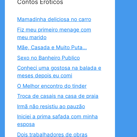
Contos Eroticos
Mamadinha deliciosa no carro
Fiz meu primeiro menage com
meu marido
Mãe, Casada e Muito Puta…
Sexo no Banheiro Publico
Conheci uma gostosa na balada e
meses depois eu comi
O Melhor encontro do tinder
Troca de casais na casa de praia
Irmã não resistiu ao pauzão
Iniciei a prima safada com minha
esposa
Dois trabalhadores de obras