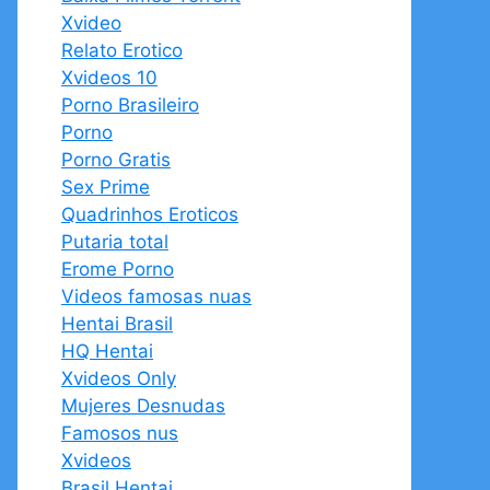
Xvideo
Relato Erotico
Xvideos 10
Porno Brasileiro
Porno
Porno Gratis
Sex Prime
Quadrinhos Eroticos
Putaria total
Erome Porno
Videos famosas nuas
Hentai Brasil
HQ Hentai
Xvideos Only
Mujeres Desnudas
Famosos nus
Xvideos
Brasil Hentai