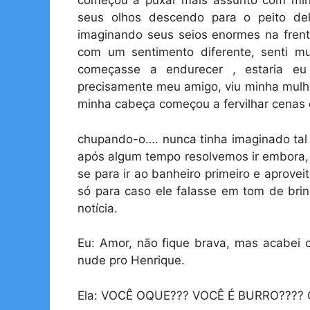
começou a puxar mais assunto com min
seus olhos descendo para o peito del
imaginando seus seios enormes na frent
com um sentimento diferente, senti
começasse a endurecer , estaria e
precisamente meu amigo, viu minha mulhe
minha cabeça começou a fervilhar cenas 
chupando-o…. nunca tinha imaginado tal 
após algum tempo resolvemos ir embora, 
se para ir ao banheiro primeiro e aprovei
só para caso ele falasse em tom de brin
notícia.
Eu: Amor, não fique brava, mas acabei 
nude pro Henrique.
Ela: VOCÊ OQUE??? VOCÊ É BURRO???? C