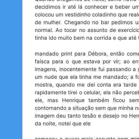
decidimos ir até lá conhecer e beber u
colocou um vestidinho coladinho que rea
de mulher. Chegando no bar pedimos 
normal. Ao tocar no assunto de exercíci
tinha ido muito bem na corrida e que até 
mandado print para Débora, então come
faísca para o que estava por vir; ao e
imagens, inocentemente fui passando a g
um nude que ela tinha me mandado; a fot
mostra, quando me dei conta era tarde d
rapidamente tirei o celular, ela não per
ele, mas Henrique também ficou sem
contornando a situação sem que minha na
imagem deu tanto tesão e desejo no He
da noite, notei que ele