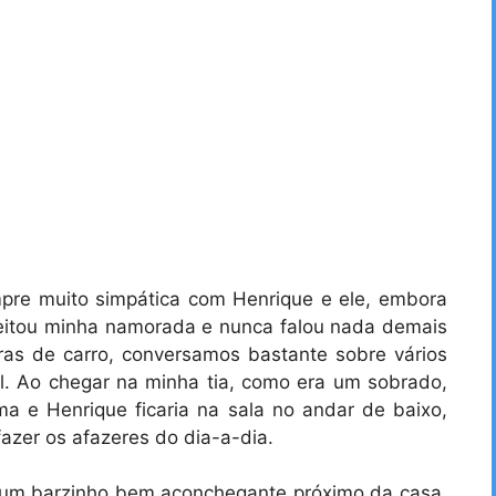
pre muito simpática com Henrique e ele, embora
peitou minha namorada e nunca falou nada demais
ras de carro, conversamos bastante sobre vários
l. Ao chegar na minha tia, como era um sobrado,
a e Henrique ficaria na sala no andar de baixo,
zer os afazeres do dia-a-dia.
um barzinho bem aconchegante próximo da casa,