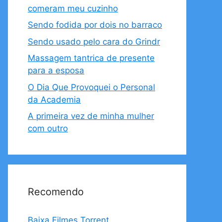
comeram meu cuzinho
Sendo fodida por dois no barraco
Sendo usado pelo cara do Grindr
Massagem tantrica de presente
para a esposa
O Dia Que Provoquei o Personal
da Academia
A primeira vez de minha mulher
com outro
Recomendo
Baixa Filmes Torrent