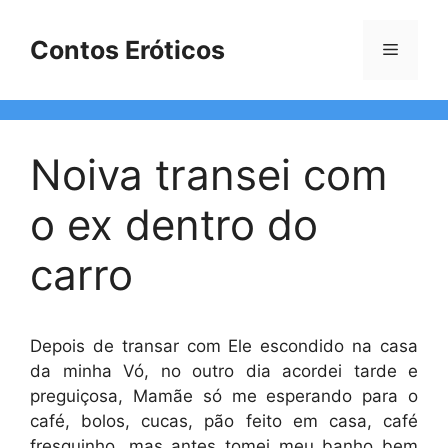
Pular
para
Contos Eróticos
Menu
o
conteúdo
Noiva transei com
o ex dentro do
carro
Depois de transar com Ele escondido na casa
da minha Vó, no outro dia acordei tarde e
preguiçosa, Mamãe só me esperando para o
café, bolos, cucas, pão feito em casa, café
fresquinho, mas antes tomei meu banho bem