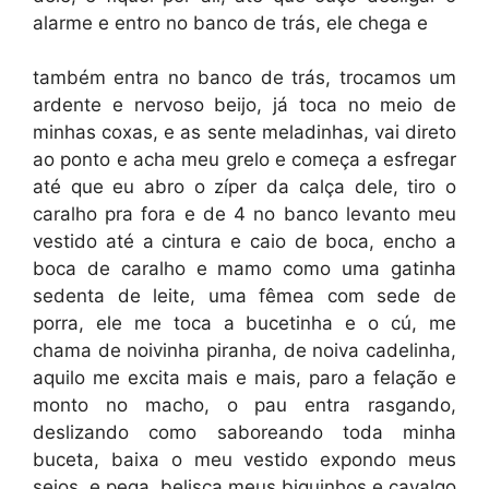
alarme e entro no banco de trás, ele chega e
também entra no banco de trás, trocamos um
ardente e nervoso beijo, já toca no meio de
minhas coxas, e as sente meladinhas, vai direto
ao ponto e acha meu grelo e começa a esfregar
até que eu abro o zíper da calça dele, tiro o
caralho pra fora e de 4 no banco levanto meu
vestido até a cintura e caio de boca, encho a
boca de caralho e mamo como uma gatinha
sedenta de leite, uma fêmea com sede de
porra, ele me toca a bucetinha e o cú, me
chama de noivinha piranha, de noiva cadelinha,
aquilo me excita mais e mais, paro a felação e
monto no macho, o pau entra rasgando,
deslizando como saboreando toda minha
buceta, baixa o meu vestido expondo meus
seios, e pega, belisca meus biquinhos e cavalgo