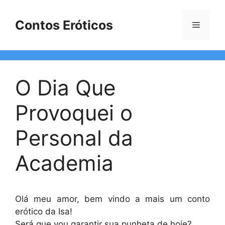
Pular
para
Contos Eróticos
Menu
o
conteúdo
O Dia Que
Provoquei o
Personal da
Academia
Olá meu amor, bem vindo a mais um conto
erótico da Isa!
Será que vou garantir sua punheta de hoje?