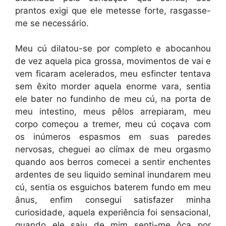
prantos exigi que ele metesse forte, rasgasse-
me se necessário.
Meu cú dilatou-se por completo e abocanhou
de vez aquela pica grossa, movimentos de vai e
vem ficaram acelerados, meu esfincter tentava
sem êxito morder aquela enorme vara, sentia
ele bater no fundinho de meu cú, na porta de
meu intestino, meus pêlos arrepiaram, meu
corpo começou a tremer, meu cú coçava com
os inúmeros espasmos em suas paredes
nervosas, cheguei ao clímax de meu orgasmo
quando aos berros comecei a sentir enchentes
ardentes de seu liquido seminal inundarem meu
cú, sentia os esguichos baterem fundo em meu
ânus, enfim consegui satisfazer minha
curiosidade, aquela experiência foi sensacional,
quando ele saiu de mim senti-me ôca por