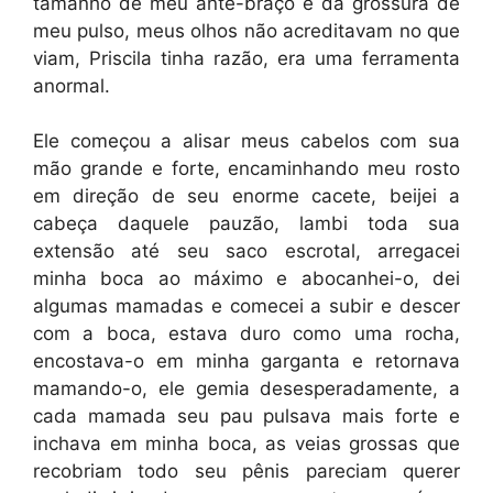
tamanho de meu ante-braço e da grossura de
meu pulso, meus olhos não acreditavam no que
viam, Priscila tinha razão, era uma ferramenta
anormal.
Ele começou a alisar meus cabelos com sua
mão grande e forte, encaminhando meu rosto
em direção de seu enorme cacete, beijei a
cabeça daquele pauzão, lambi toda sua
extensão até seu saco escrotal, arregacei
minha boca ao máximo e abocanhei-o, dei
algumas mamadas e comecei a subir e descer
com a boca, estava duro como uma rocha,
encostava-o em minha garganta e retornava
mamando-o, ele gemia desesperadamente, a
cada mamada seu pau pulsava mais forte e
inchava em minha boca, as veias grossas que
recobriam todo seu pênis pareciam querer