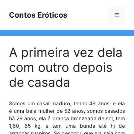
Pular
para
Contos Eróticos
Menu
o
conteúdo
A primeira vez dela
com outro depois
de casada
Somos um casal maduro, tenho 49 anos, e ela
é uma bela mulher de 52 anos, somos casados
há 29 anos, ela é branca bronzeada de sol, tem
1,60, 65 kg, e tem uma bunda até hj de
arrancar suspiros. Só descobri que ela saia com